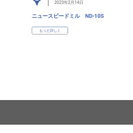
2023年2月14日
ニュータブフレックス
その他
ニュースピードミル ND-10S
計数器・打錠機臼杵・他精密パーツ
もっと詳しく