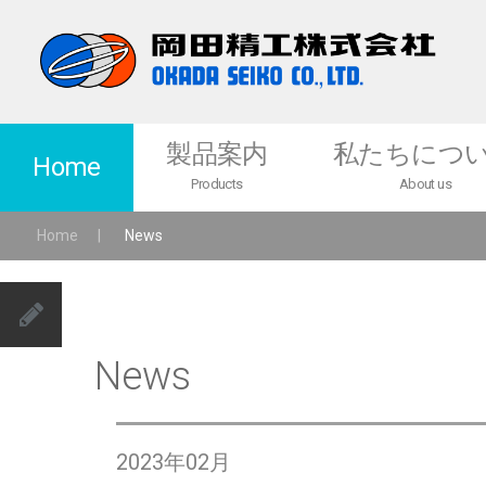
製品案内
私たちにつ
Home
Products
About us
Home
|
News
製品一覧
メッセージ
医薬品・食品・化学粉体関連機器
各種サービス
News
ニュースピードミル
ニュースピードニーダー
バケットリフタ
2023年02月