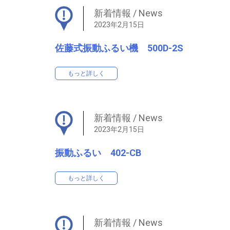
目視検査機
新着情報 / News
スピラコータ
2023年2月15日
ラボ用 実験、測定機器
佐藤式振動ふるい機 500D-2S
ニューポータブルチェッカー
マイクロパウダキャラクタライザー（MPC-
もっと詳しく
200）
SE ワークプレス
トリコープテスタ
新着情報 / News
ニュースピードミルミニ
2023年2月15日
メカノミルNEW
ニューグラノ
振動ふるい 402-CB
ニュースピードチェッカー
もっと詳しく
ポータブルチェッカー
デスクトップチェッカー（生産終了）
ダアツIII
新着情報 / News
タブオール