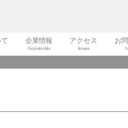
いて
企業情報
アクセス
お
Corporate data
Access
C
会社概要
テクニカルセンター
未来望（ミラボ）
採用情報