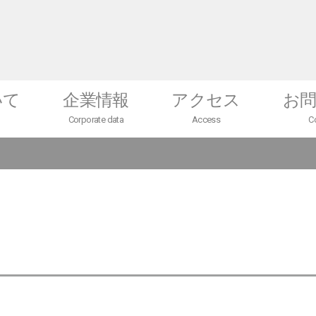
いて
企業情報
アクセス
お
Corporate data
Access
C
会社概要
テクニカルセンター
未来望（ミラボ）
採用情報