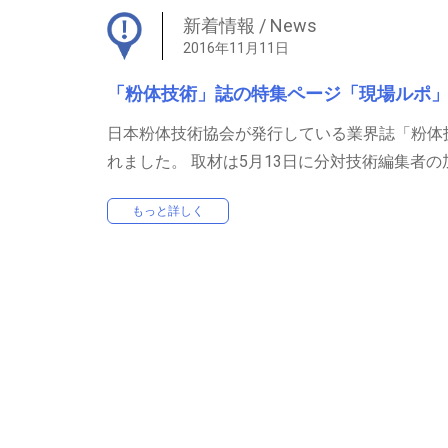
目視検査機
新着情報 / News
スピラコータ
2016年11月11日
ラボ用 実験、測定機器
「粉体技術」誌の特集ページ「現場ルポ
ニューポータブルチェッカー
マイクロパウダキャラクタライザー（MPC-
日本粉体技術協会が発行している業界誌「粉体
200）
れました。 取材は5月13日に分対技術編集者
SE ワークプレス
トリコープテスタ
もっと詳しく
ニュースピードミルミニ
メカノミルNEW
ニューグラノ
ニュースピードチェッカー
ポータブルチェッカー
デスクトップチェッカー（生産終了）
ダアツIII
タブオール