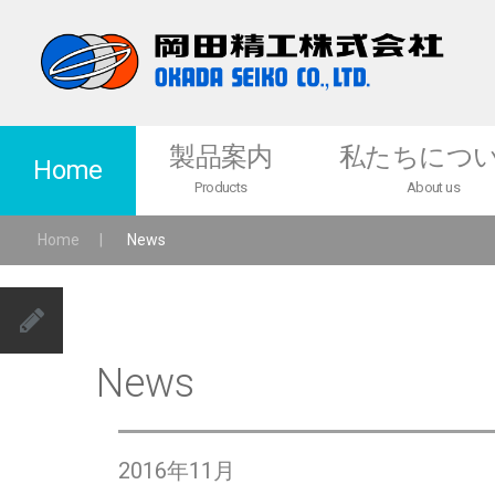
製品案内
私たちにつ
Home
Products
About us
Home
|
News
製品一覧
メッセージ
医薬品・食品・化学粉体関連機器
各種サービス
News
ニュースピードミル
ニュースピードニーダー
バケットリフタ
2016年11月