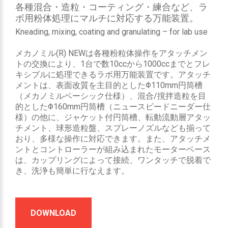
各種混合・造粒・コーティング・練合など、ラ
ボ用粉体処理にマルチに対応する万能装置。
Kneading, mixing, coating and granulating – for lab use
メカノミル(R) NEWは各種粉粒体操作をアタッチメン
トの交換により、1台で数10ccから1000ccまでとフレ
キシブルに処理できるラボ用万能装置です。アタッチ
メントは、表面改質を主目的としたΦ110mm円筒槽
（メカノミルベーシック仕様）、混合/撹拌造粒を目
的としたΦ160mm円筒槽（ニュースピードニーダー仕
様）の他に、ジャケット付円筒槽、転動流動層アタッ
チメント、球形造粒盤、スプレーノズルなども揃って
おり、多様な操作に対応できます。また、アタッチメ
ントとコントローラーが組み込まれたモーターベース
は、カップリングによって接続、ワンタッチで脱着で
き、洗浄も簡単に行なえます。
DOWNLOAD