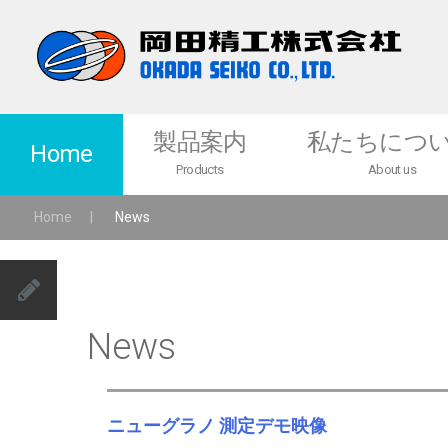
製品案内
私たちにつ
Home
Products
About us
Home
|
News
製品一覧
メッセージ
医薬品・食品・化学粉体関連機器
各種サービス
News
ニュースピードミル
ニュースピードニーダー
バケットリフタ
ニューグラノ 測定デモ映像