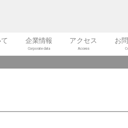
いて
企業情報
アクセス
お
Corporate data
Access
C
会社概要
テクニカルセンター
未来望（ミラボ）
採用情報