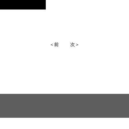
＜前
次＞