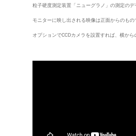
目視検査機
粒子硬度測定装置「ニューグラノ」の測定のデ
スピラコータ
ラボ用 実験、測定機器
モニターに映し出される映像は正面からのもの
ニューポータブルチェッカー
オプションでCCDカメラを設置すれば、横か
マイクロパウダキャラクタライザー（MPC-
200）
SE ワークプレス
トリコープテスタ
ニュースピードミルミニ
メカノミルNEW
ニューグラノ
ニュースピードチェッカー
ポータブルチェッカー
デスクトップチェッカー（生産終了）
ダアツIII
タブオール