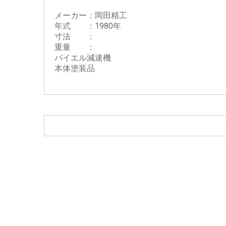
目視検査機
メーカー：岡田精工
スピラコータ
年式 ：1980年
ラボ用 実験、測定機器
寸法 ：
重量 ：
ニューポータブルチェッカー
バイエル減速機
マイクロパウダキャラクタライザー（MPC-
本体塗装品
200）
SE ワークプレス
トリコープテスタ
ニュースピードミルミニ
メカノミルNEW
ニューグラノ
ニュースピードチェッカー
ポータブルチェッカー
デスクトップチェッカー（生産終了）
ダアツIII
タブオール