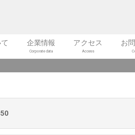
いて
企業情報
アクセス
お
Corporate data
Access
C
会社概要
テクニカルセンター
50
未来望（ミラボ）
採用情報